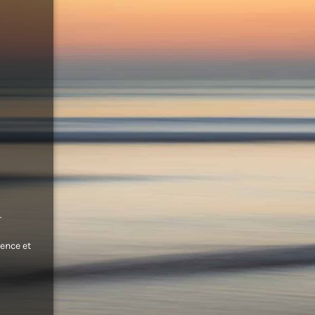
.
ence et