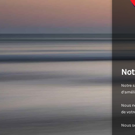
Not
Notre s
d’améli
Nous no
de vot
Nous se