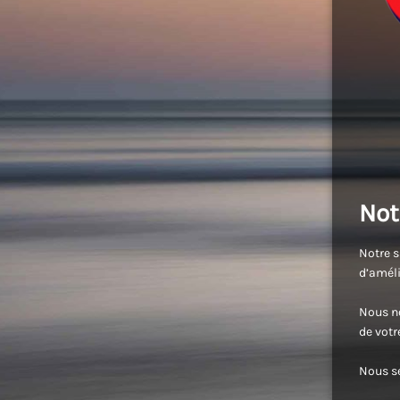
Not
Notre s
d’améli
Nous no
de vot
Nous se