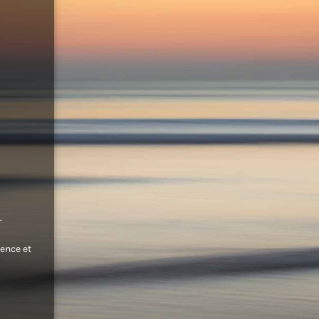
.
ence et