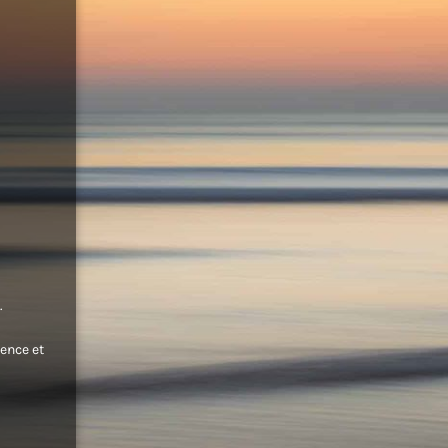
.
ence et