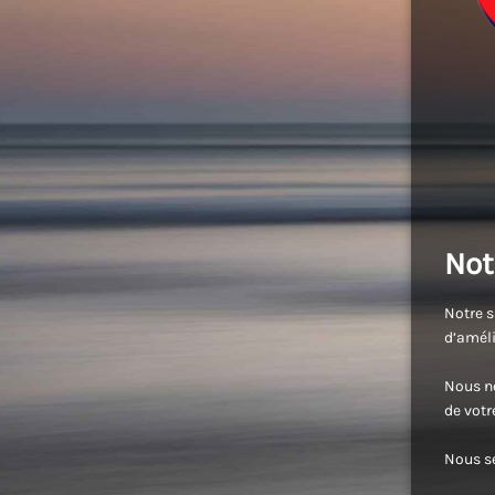
Not
Notre s
d’améli
Nous no
de vot
Nous se