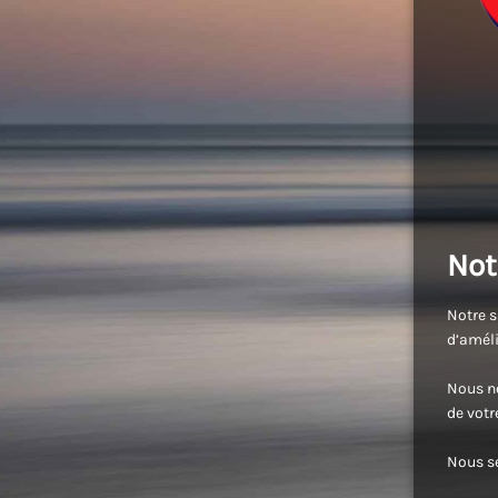
Not
Notre s
d’améli
Nous no
de vot
Nous se