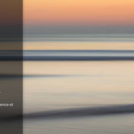
.
ence et