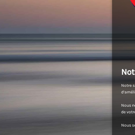
Not
Notre s
d’améli
Nous no
de vot
Nous se