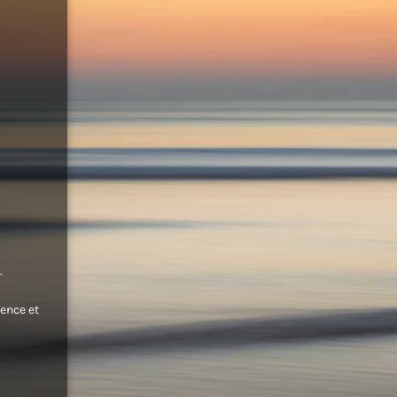
.
ence et