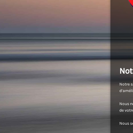
Not
Notre s
d’améli
Nous no
de vot
Nous se