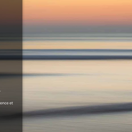
.
ence et