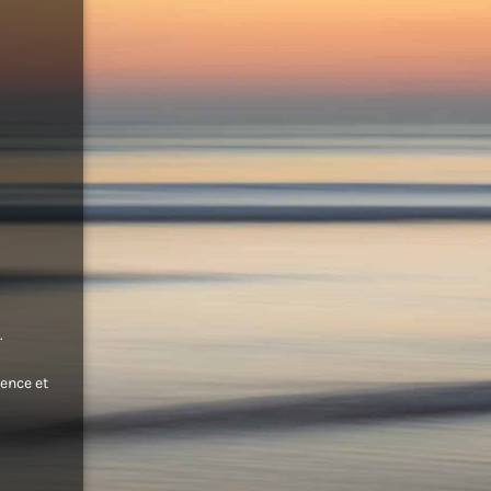
.
ence et