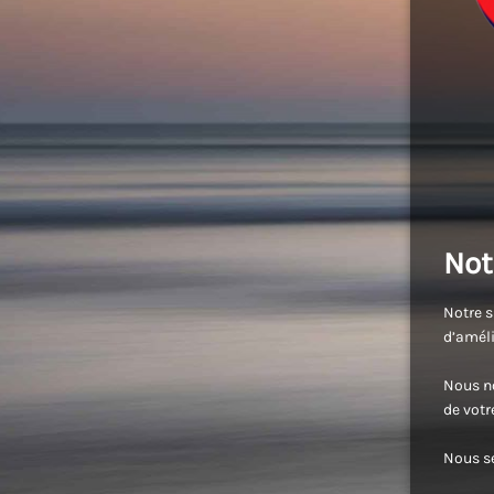
Not
Notre s
d’améli
Nous no
de vot
Nous se