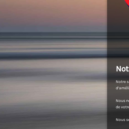
Not
Notre s
d’améli
Nous no
de vot
Nous se