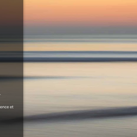
.
ence et