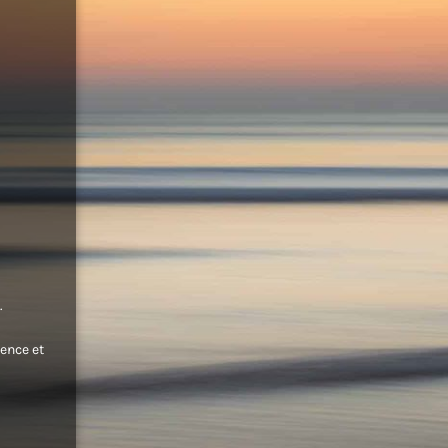
.
ence et