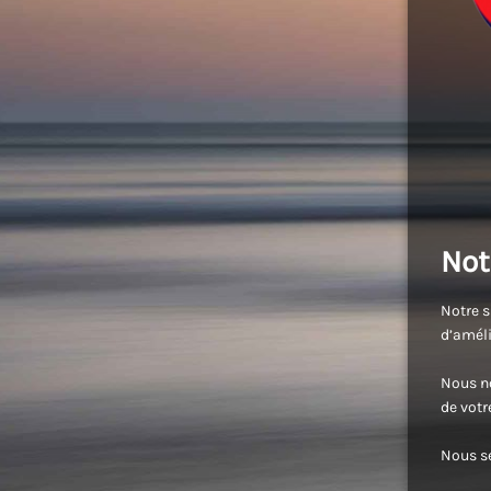
Not
Notre s
d’améli
Nous no
de vot
Nous se