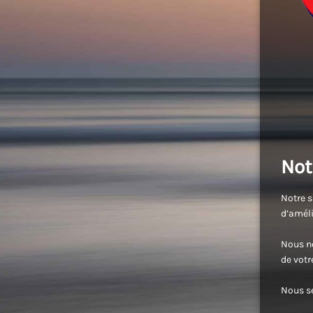
Not
Notre s
d’améli
Nous no
de vot
Nous se