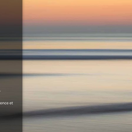
.
ence et