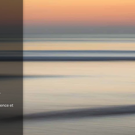
.
ence et