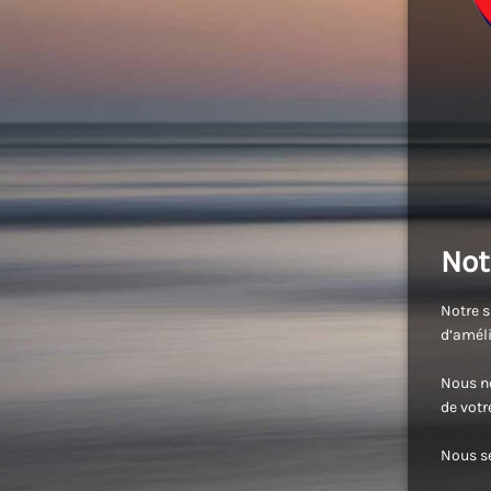
Not
Notre s
d’améli
Nous no
de vot
Nous se