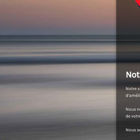
Not
Notre s
d’améli
Nous no
de vot
Nous se