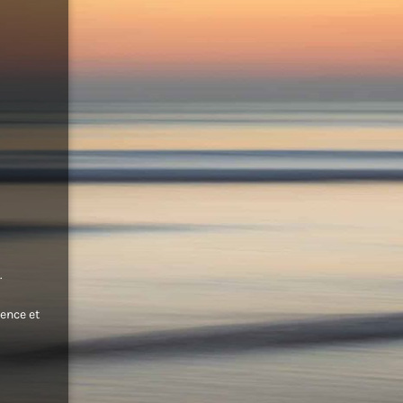
.
ence et