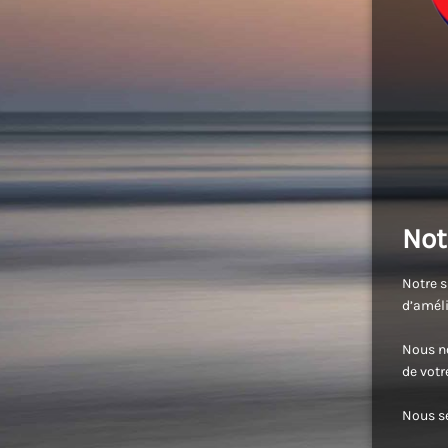
Not
Notre s
d’améli
Nous no
de vot
Nous se