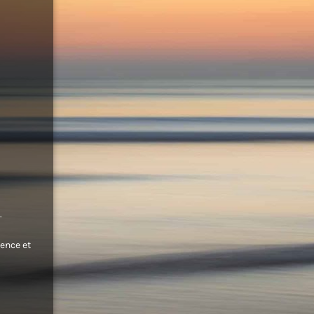
.
ence et