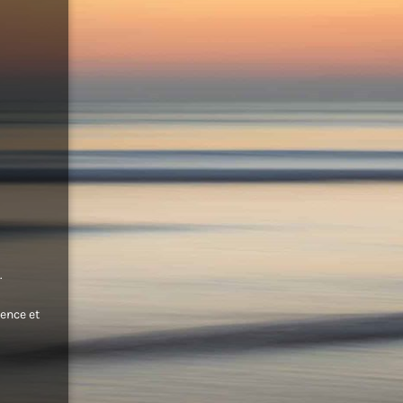
.
ence et