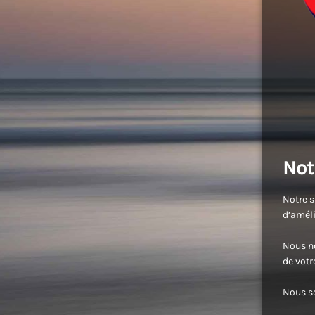
Not
Notre s
d’améli
Nous no
de vot
Nous se