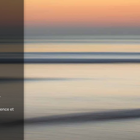
.
ence et