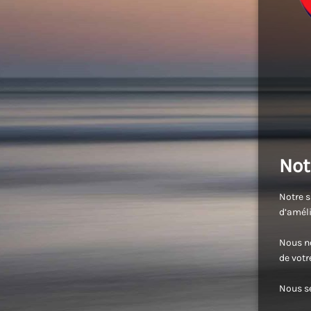
Not
Notre s
d’améli
Nous no
de vot
Nous se