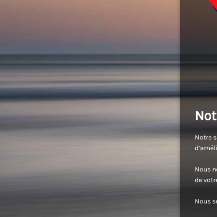
Not
Notre s
d’améli
Nous no
de vot
Nous se