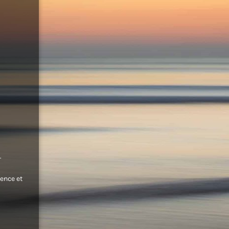
.
ence et