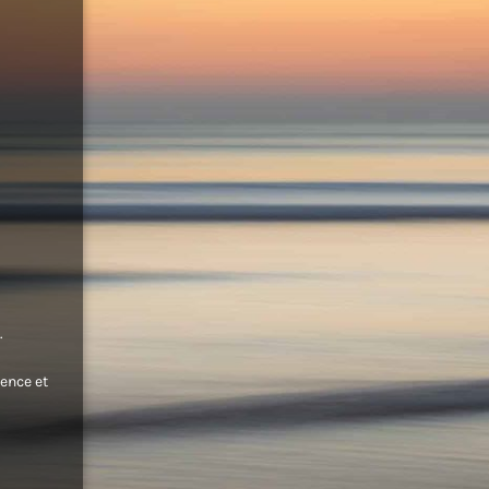
.
ence et