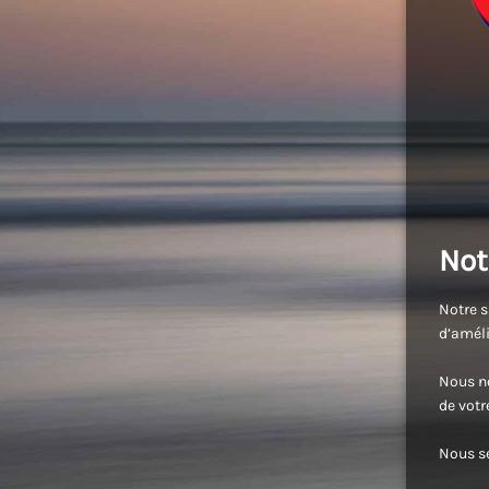
Not
Notre s
d’améli
Nous no
de vot
Nous se