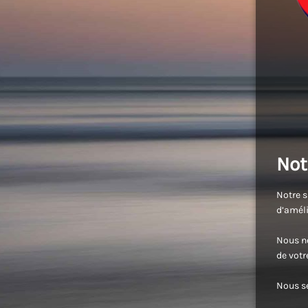
Not
Notre s
d’améli
Nous no
de vot
Nous se