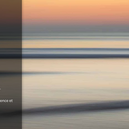
.
ence et