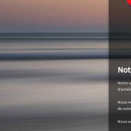
Not
Notre s
d’améli
Nous no
de vot
Nous se