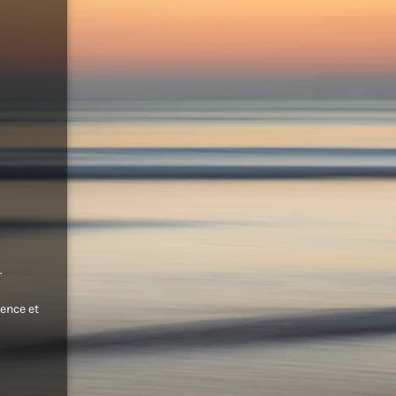
.
ence et