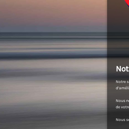
Not
Notre s
d’améli
Nous no
de vot
Nous se