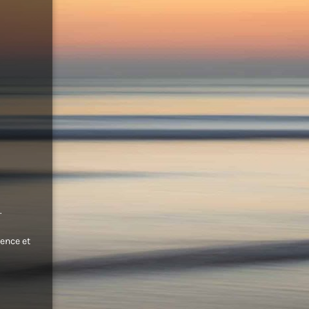
.
ence et