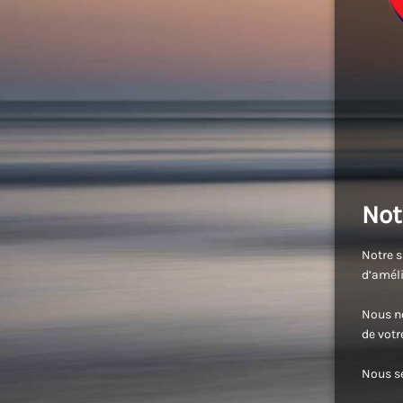
Not
Notre s
d’améli
Nous no
de vot
Nous se