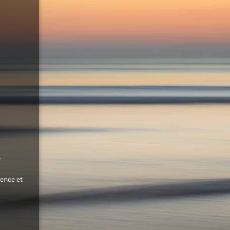
.
ence et