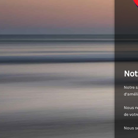
Not
Notre s
d’améli
Nous no
de vot
Nous se