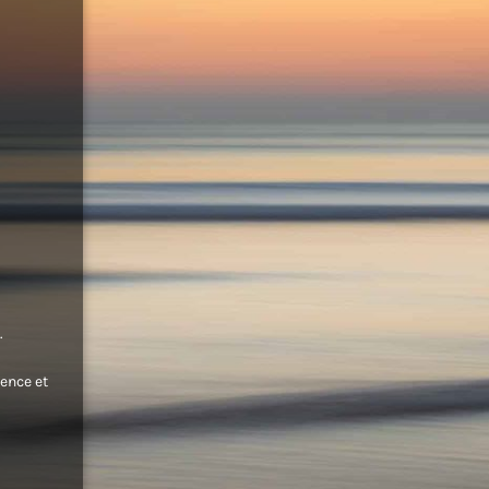
.
ence et