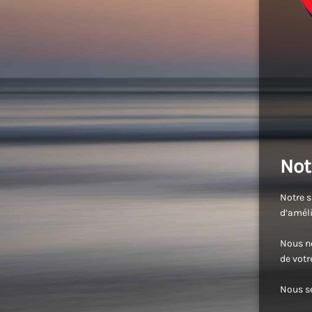
Not
Notre s
d’améli
Nous no
de vot
Nous se