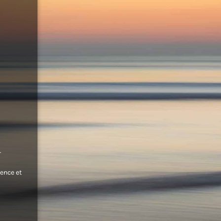
.
ence et