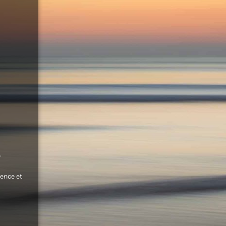
.
ence et