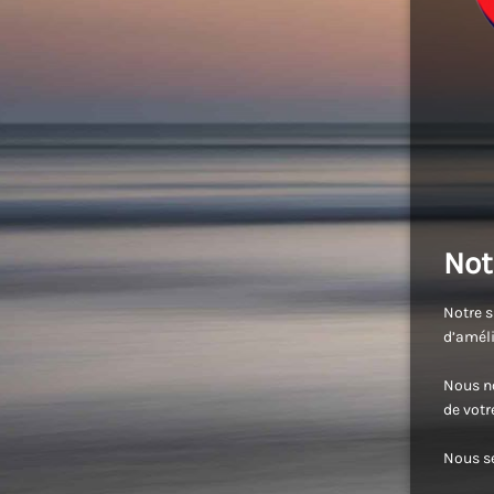
Not
Notre s
d’améli
Nous no
de vot
Nous se