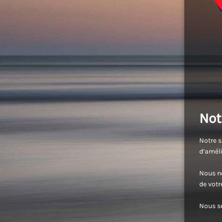
Not
Notre s
d’améli
Nous no
de vot
Nous se