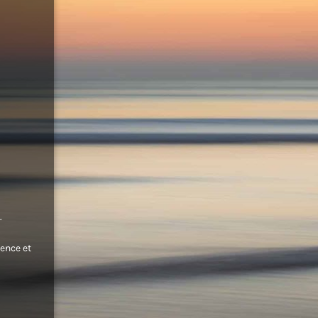
.
ence et