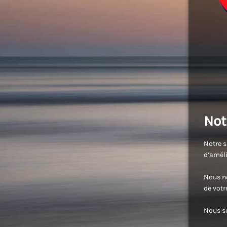
Not
Notre s
d’améli
Nous no
de vot
Nous se