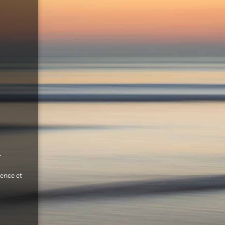
.
ence et