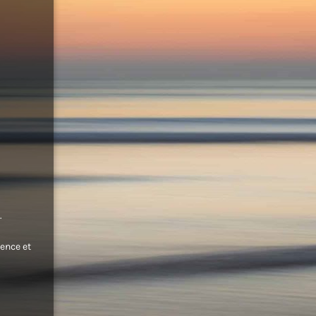
.
ence et