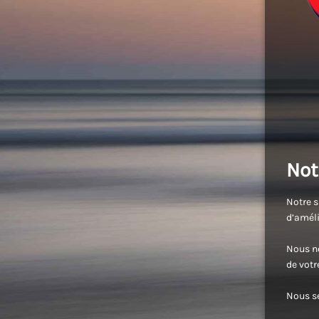
Not
Notre s
d’améli
Nous no
de vot
Nous se