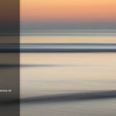
.
ence et