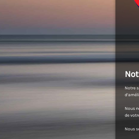
Not
Notre s
d’améli
Nous no
de vot
Nous se