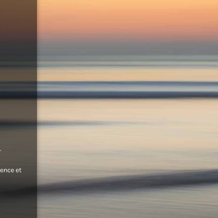
.
ence et