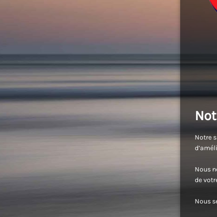
Not
Notre s
d’améli
Nous no
de vot
Nous se