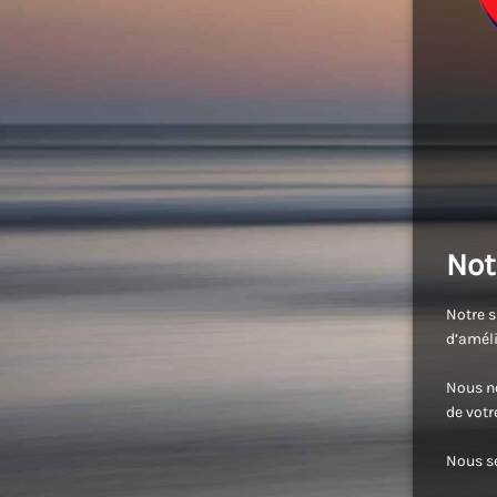
Not
Notre s
d’améli
Nous no
de vot
Nous se