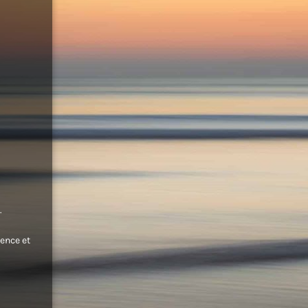
.
ence et