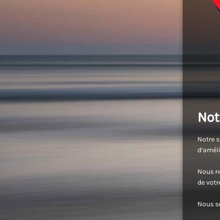
Not
Notre s
d’améli
Nous no
de vot
Nous se