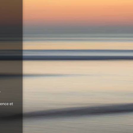
.
ence et