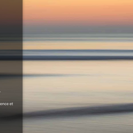
.
ence et