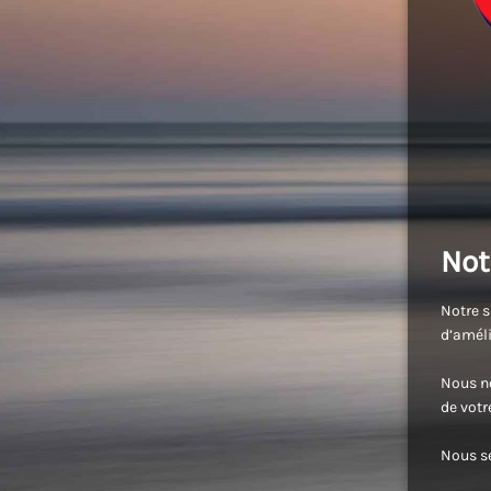
Not
Notre s
d’améli
Nous no
de vot
Nous se