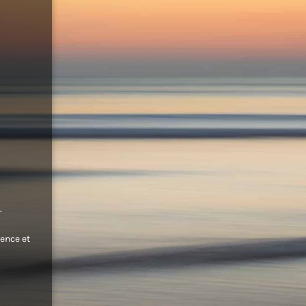
.
ence et