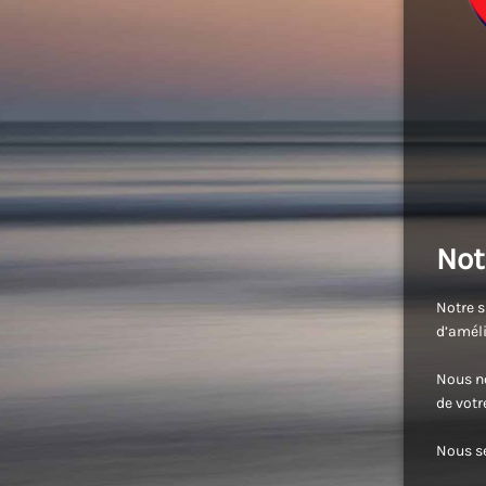
Not
Notre s
d’améli
Nous no
de vot
Nous se