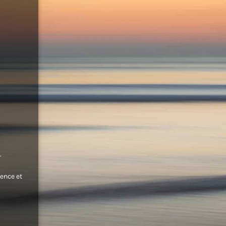
.
ence et