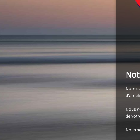
Not
Notre s
d’améli
Nous no
de vot
Nous se