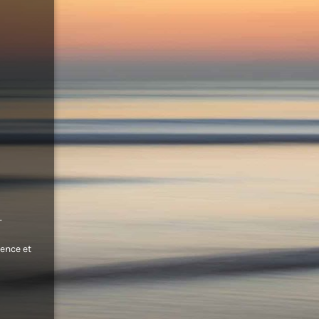
.
ence et