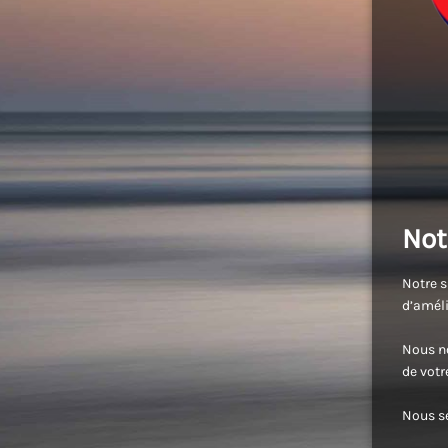
Not
Notre s
d’améli
Nous no
de vot
Nous se