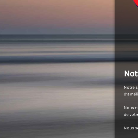
Not
Notre s
d’améli
Nous no
de vot
Nous se