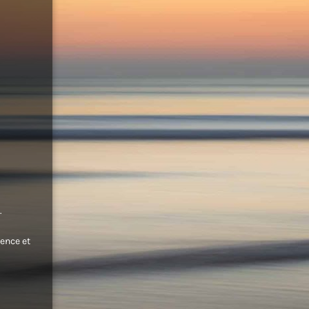
.
ence et