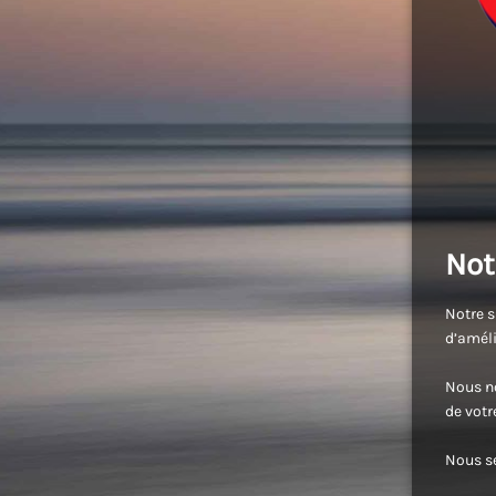
Not
Notre s
d’améli
Nous no
de vot
Nous se