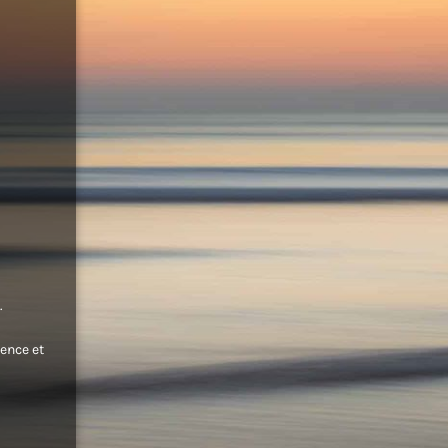
.
ence et