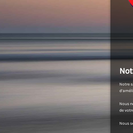
Not
Notre s
d’améli
Nous no
de vot
Nous se