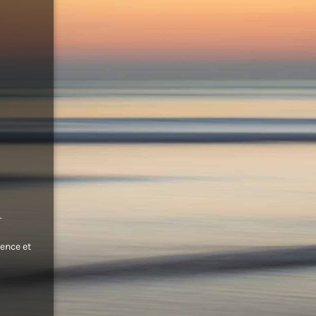
.
ence et