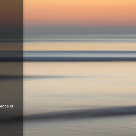
.
ence et