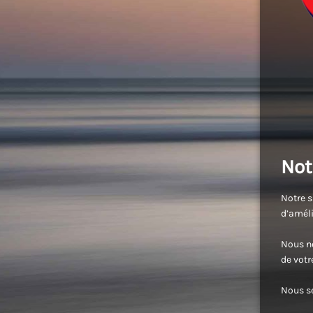
Not
Notre s
d’améli
Nous no
de vot
Nous se