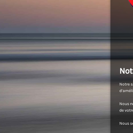
Not
Notre s
d’améli
Nous no
de vot
Nous se