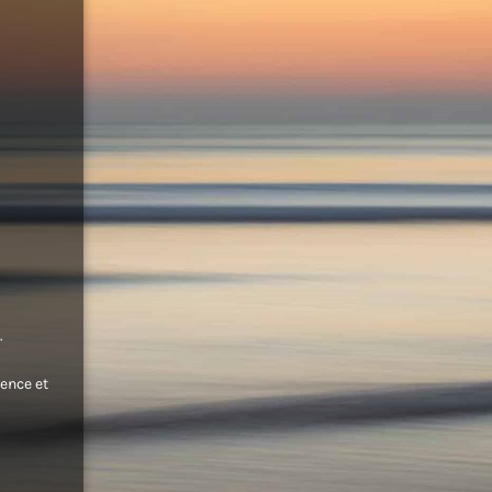
.
ence et