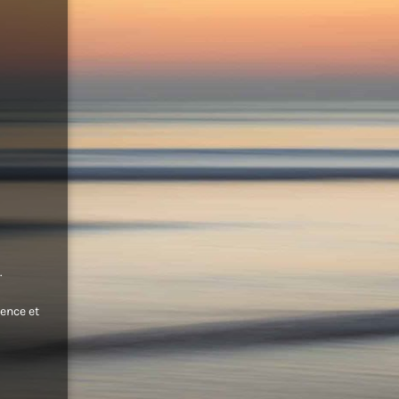
.
ence et