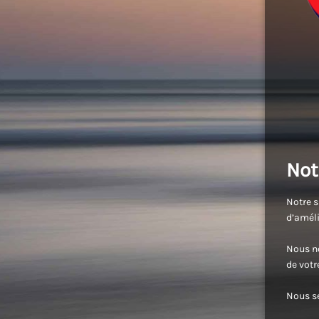
Not
Notre s
d’améli
Nous no
de vot
Nous se