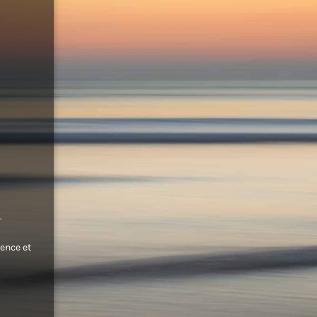
.
ence et