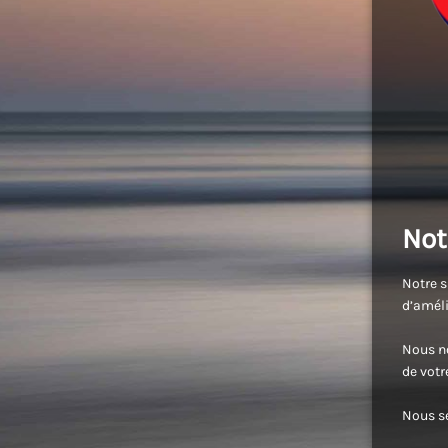
Not
Notre s
d’améli
Nous no
de vot
Nous se