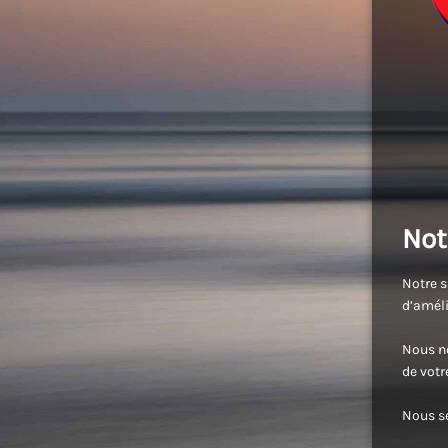
Not
Notre s
d’améli
Nous no
de vot
Nous se