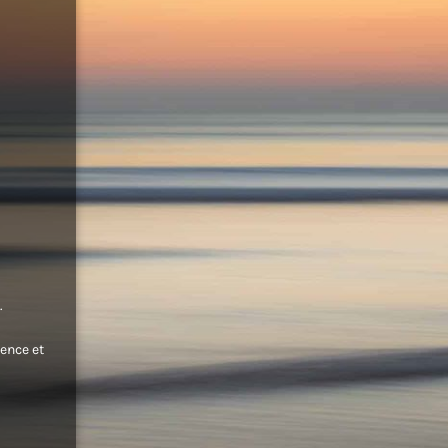
.
ence et