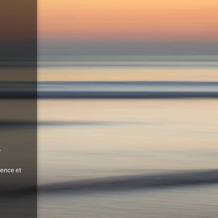
.
ence et