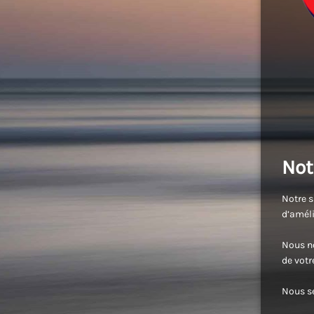
Not
Notre s
d’améli
Nous no
de vot
Nous se