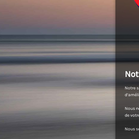
Not
Notre s
d’améli
Nous no
de vot
Nous se