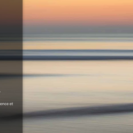
.
ence et