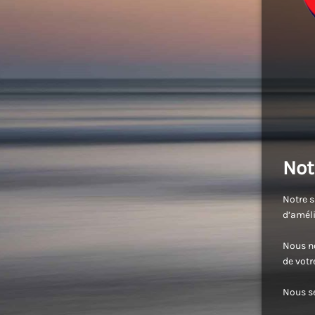
Not
Notre s
d’améli
Nous no
de vot
Nous se