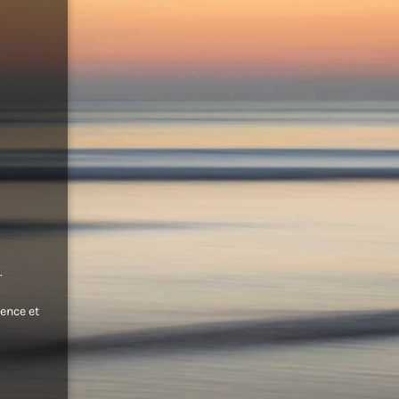
.
ence et