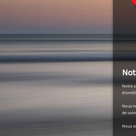
Not
Notre s
d’améli
Nous no
de vot
Nous se