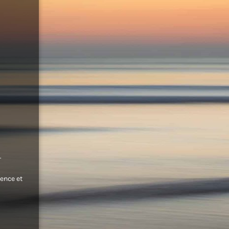
.
ence et