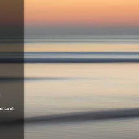
.
ence et