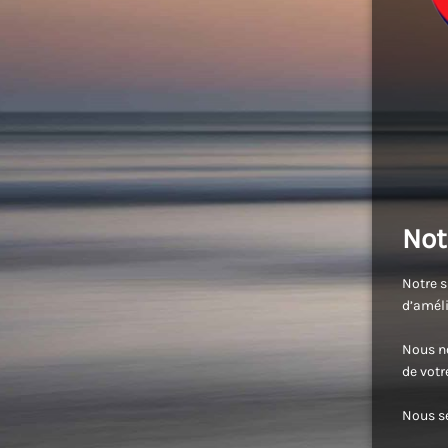
Not
Notre s
d’améli
Nous no
de vot
Nous se