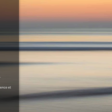
.
ence et