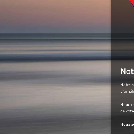
Not
Notre s
d’améli
Nous no
de vot
Nous se