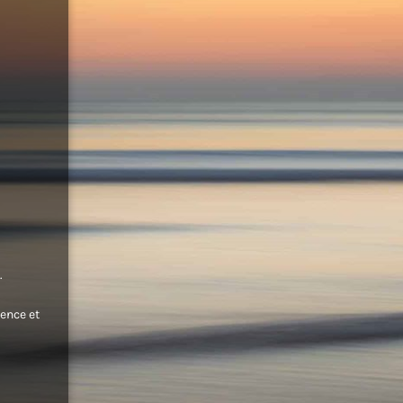
.
ence et