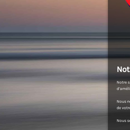
Not
Notre s
d’améli
Nous no
de vot
Nous se